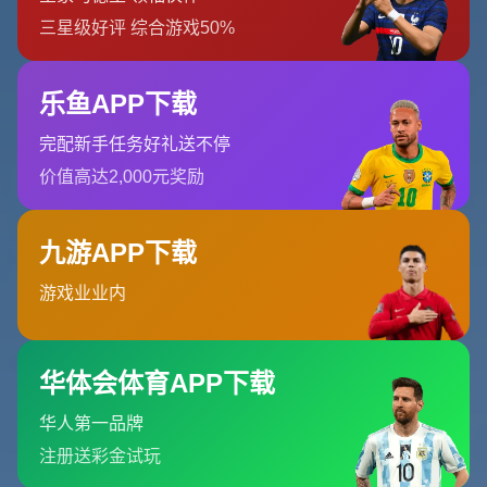
了他对时机的掌控 很多前锋依靠爆发力去“硬吃”这种球 而本泽马则更依赖
对空间的预判和对皮球轨迹的细腻理解 更重要的是 这粒进球出现在关键时
刻 当比赛被对手拖入僵局 当皇马需要有人站出来打破平衡 本泽马选择了最
具气势的方式告诉所有人 主心骨在这里 他用一脚高难度的凌空斩 将个人技
术与球队精神凝结在一起 那一刻他不仅是终结者 也是精神领袖
欧冠71球追平劳尔的历史分量
当数据定格在71这个数字时 很多人第一反应
是 怀旧与震惊交织 劳尔曾经是欧冠历史的代名词 也是皇马九号的浪漫象征
如今本泽马在欧冠进球榜上追平了这位传奇 不仅是对自己多年默默奉献的
最佳回报 也是对皇马前锋传统的一次传承和延续 不同于C罗那种摧枯拉朽
的爆破式进球狂潮 本泽马的欧冠71球更多分布在不同角色中 有时是回撤组
织时突然杀入禁区的补射 有时是牵制防线后的关键抢点 还有像这次一样以
霸气凌空斩完成终结 这种多样性让他的数字看上去并不“夸张” 却充满含金
量 追平劳尔不仅是与传奇站在同一高度 更是宣告自己已经从“劳尔之后的前
锋” 变成了“可以与劳尔并肩被书写的名字” 在皇马漫长的历史长河中 能够在
欧冠这样的大舞台达到这一成就 本身就意味着稳定 output 关键场次发挥 以
及长年累月经受最高强度竞争的自我要求