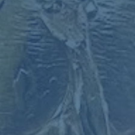
从绿叶到大树的角色转变
回顾本泽马的皇马生涯 不少球迷会想到那个长期